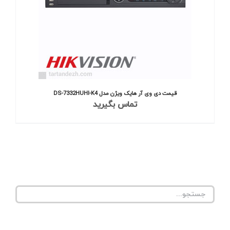
قیمت دی وی آر هایک ویژن مدل DS-7332HUHI-K4
تماس بگیرید