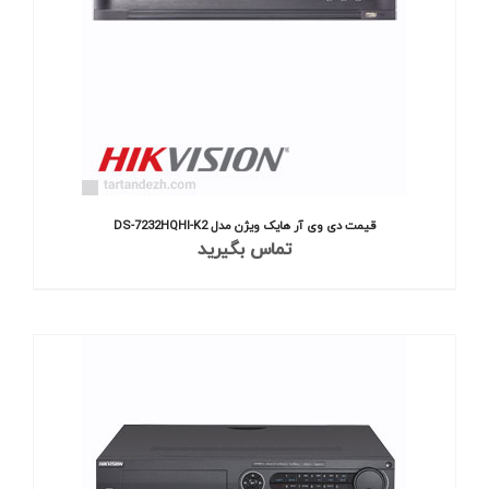
قیمت دی وی آر هایک ویژن مدل DS-7232HQHI-K2
تماس بگیرید