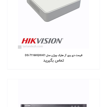
قیمت دی وی آر هایک ویژن مدل DS-7116HQHI-K1
تماس بگیرید