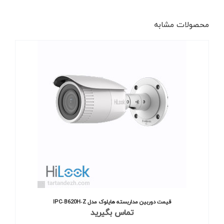
محصولات مشابه
قیمت دوربین مداربسته هایلوک مدل IPC‐B620H‐Z
تماس بگیرید