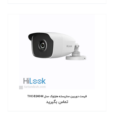
قیمت دوربین مداربسته هایلوک مدل THC-B240-M
تماس بگیرید