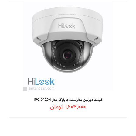
قیمت دوربین مداربسته هایلوک مدل IPC‐D120H
۱,۶۰۴,۰۰۰
تومان