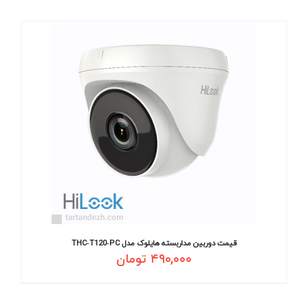
قیمت دوربین مداربسته هایلوک مدل THC‐T120‐PC
۴۹۰,۰۰۰
تومان