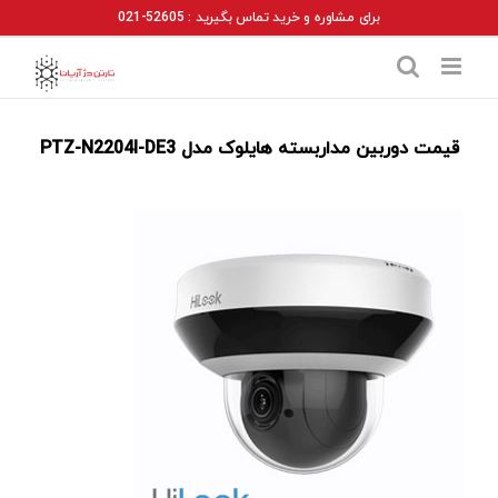
Ski
برای مشاوره و خرید تماس بگیرید : 52605-021
t
conten
قیمت دوربین مداربسته هایلوک مدل PTZ-N2204I-DE3