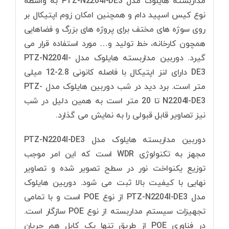
مداربسته هایلوک مدل PTZ-N2204I-DE3 به واسطه
نوع کیس اسپید دام و همچنین امکان زوم اپتیکال بر
روی سوژه های مختف برای پروژه های بزرگ و فضاهایی
همچون کارخانه، خط تولید و… مورد استفاده قرار می
گیرد. دوربین مداربسته هایلوک مدل PTZ-N2204I-
DE3 دارای لنز اپتیکال با فاصله کانونی 2.8-12 میلی
متر است. برد دید در شب دوربین هایلوک مدل PTZ-
N2204I-DE3 تا 20 متر است به همین دلیل در شب
نیز تصاویر قابل قبولی را به نمایش می گذارد.
دوربین مداربسته هایلوک مدل PTZ-N2204I-DE3
مجهز به تکنولوژی WDR است که این امر موجب
توزیع یکنواخت نور در سطح تصویر شده و تصاویر
نهایی با کیفیت بالا ثبت می شود. دوربین هایلوک
مدل PTZ-N2204I-DE3 از نوع POE است و با تمامی
تجهیزات سیستم مداربسته از نوع POE سازگار است.
در فناوری POE از طریق تنها یک کابل هم جریان