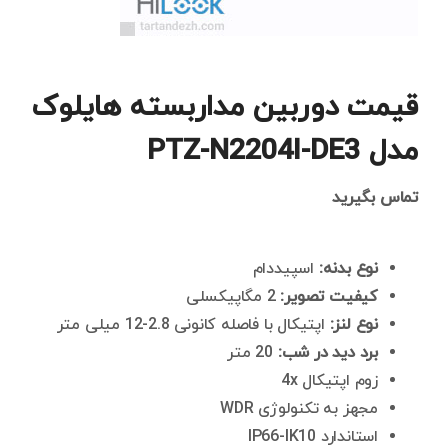
قیمت دوربین مداربسته هایلوک
مدل PTZ-N2204I-DE3
تماس بگیرید
نوع بدنه:
اسپیددام
کیفیت تصویر:
2 مگاپیکسلی
نوع لنز:
اپتیکال با فاصله کانونی 2.8-12 میلی متر
برد دید در شب:
20 متر
زوم اپتیکال 4x
مجهز به تکنولوژی WDR
استاندارد IP66-IK10